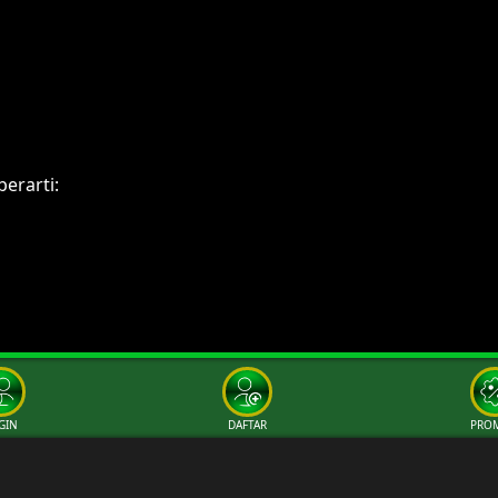
berarti:
GIN
DAFTAR
PRO