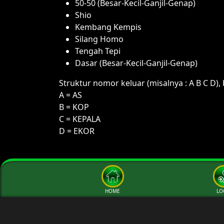
50-50 (Besar-Kecil-Ganjil-Genap)
Shio
Kembang Kempis
Silang Homo
Tengah Tepi
Dasar (Besar-Kecil-Ganjil-Genap)
Struktur nomor keluar (misalnya : A B C D), 
A = AS
B = KOP
C = KEPALA
D = EKOR
HOME
LO