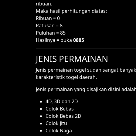
ribuan.
Maka hasil perhitungan diatas:
Ribuan = 0
Ratusan = 8
Puluhan = 85
Hasilnya = buka
0885
JENIS PERMAINAN
Jenis permainan togel sudah sangat banya
karakteristik togel daerah.
Jenis permainan yang disajikan disini adalah
4D, 3D dan 2D
Colok Bebas
Colok Bebas 2D
Colok Jitu
Colok Naga