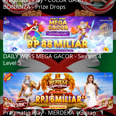
BONANZA - Prize Drops
DAILY WINS MEGA GACOR - Season 4
Level 5
Pragmatig Play - MERDEKA - Gajian