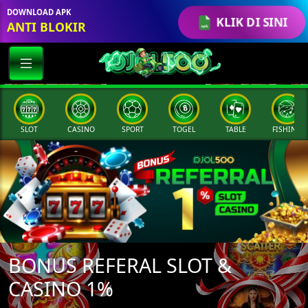
DOWNLOAD APK
KLIK DI SINI
ANTI BLOKIR
SLOT
CASINO
SPORT
TOGEL
TABLE
FISHING
BONUS REFERAL SLOT &
CASINO 1%