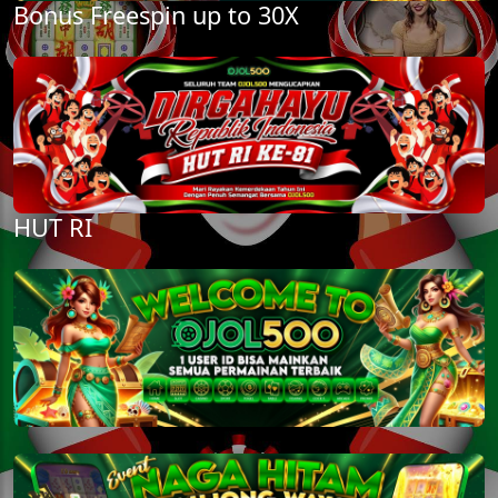
Bonus Freespin up to 30X
HUT RI