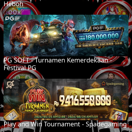
Heboh
PG SOFT - Turnamen Kemerdekaan -
Festival PG
Play and Win Tournament - Spadegaming