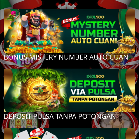
BONUS MISTERY NUMBER AUTO CUAN
DEPOSIT PULSA TANPA POTONGAN