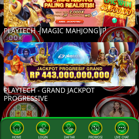
PLAYTECH - MAGIC MAHJONG JP
PLAYTECH - GRAND JACKPOT
PROGRESSIVE
HOME
LOGIN
DAFTAR
PROMOSI
LIVE CHAT