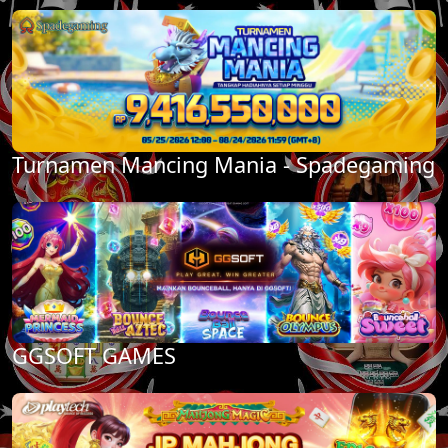
Turnamen Mancing Mania - Spadegaming
GGSOFT GAMES