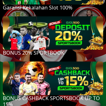
Garansi Kekalahan Slot 100%
BONUS 20% SPORTBOOK
BONUS CASHBACK SPORTSBOOK UP TO
15%